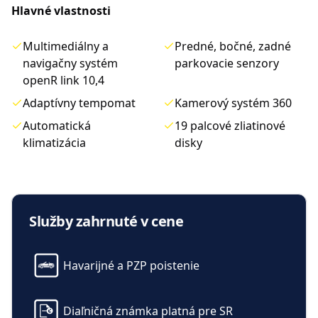
Hlavné vlastnosti
Multimediálny a
Predné, bočné, zadné
navigačny systém
parkovacie senzory
openR link 10,4
Adaptívny tempomat
Kamerový systém 360
Automatická
19 palcové zliatinové
klimatizácia
disky
Služby zahrnuté v cene
Havarijné a PZP poistenie
Komfort
Automatická klimatizácia
Sedadlo vodiča
Diaľničná známka platná pre SR