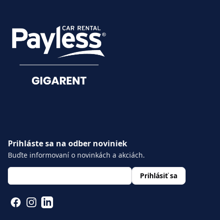
SLUŽBY
Hlásenie škôd
Exteriér
Dokumenty
Zatmavené zadné okná
Dažďový a svetelný senzor
Elektricky nastaviteľné,
19 palcové disky z ľahkých
vyhrievané a sklopné
zliatin
vonkajšie spätné zrkadlá
Prihláste sa na odber noviniek
Buďte informovaní o novinkách a akciách.
layout.footer.newsletter.fields.email
*
Prihlásiť sa
FACEBOOK
INSTAGRAM
LINKEDIN