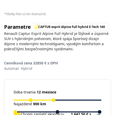
*
Všetky foto sú len ilustračné.
Parametre
CAPTUR esprit Alpine full hybrid E-Tech 160
Renault Captur Esprit Alpine Full Hybrid je štýlové a úsporné
SUV s hybridným pohonom, ktoré spája športový dizajn
Alpine s modernými technológiami, vysokým komfortom a
pokročilými bezpečnostnými systémami.
Cenníková cena 32850 € s DPH
Automat
Hybrid
Doba trvania
12 mesiace
Najazdené
900 km
Chcem zaplatiť akontáciu
1 642,50 €
s