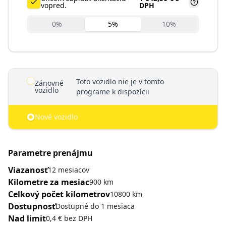
vopred.
DPH
0
%
5
%
10
%
dynamicPages.car.details.plan.label
Toto vozidlo nie je v tomto
Zánovné
vozidlo
programe k dispozícii
Nové vozidlo
Parametre prenájmu
Viazanosť
12 mesiacov
Kilometre za mesiac
900 km
Celkový počet kilometrov
10800 km
Dostupnosť
Dostupné do 1 mesiaca
Nad limit
0,4 € bez DPH