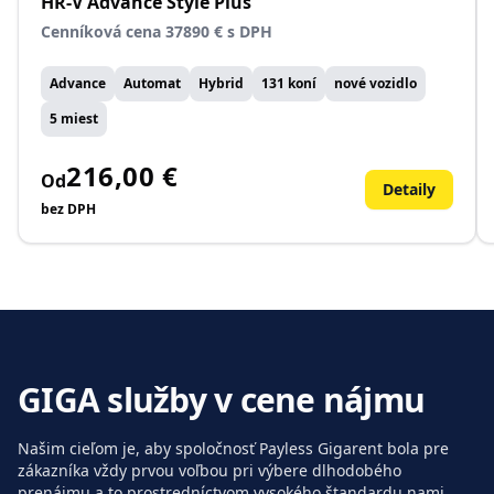
HR-V Advance Style Plus
Cenníková cena 37890 € s DPH
Advance
Automat
Hybrid
131 koní
nové vozidlo
5 miest
216,00 €
Od
Detaily
bez DPH
GIGA služby v cene nájmu
Našim cieľom je, aby spoločnosť Payless Gigarent bola pre
zákazníka vždy prvou voľbou pri výbere dlhodobého
prenájmu a to prostredníctvom vysokého štandardu nami