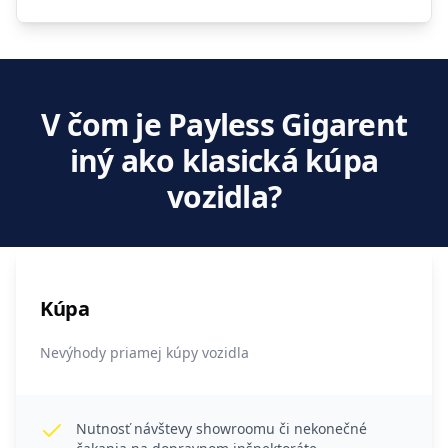
V čom je Payless Gigarent
iný ako klasická kúpa
vozidla?
Kúpa
Nevýhody priamej kúpy vozidla
Nutnosť návštevy showroomu či nekonečné