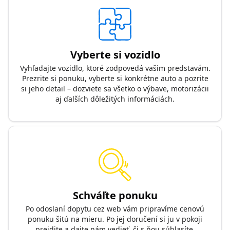
Vyberte si vozidlo
Vyhľadajte vozidlo, ktoré zodpovedá vašim predstavám.
Prezrite si ponuku, vyberte si konkrétne auto a pozrite
si jeho detail – dozviete sa všetko o výbave, motorizácii
aj ďalších dôležitých informáciách.
Schváľte ponuku
Po odoslaní dopytu cez web vám pripravíme cenovú
ponuku šitú na mieru. Po jej doručení si ju v pokoji
prejdite a dajte nám vedieť, či s ňou súhlasíte.