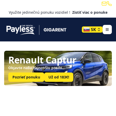
Email
Tele
Využite jedinečnú ponuku vozidiel !
Zistiť viac o ponuke
SK
Payless Gigarent – Dlhodo
Renault Captur
Objavte našu najnovšiu posilu.
Pozrieť ponuku
Už od 183€!