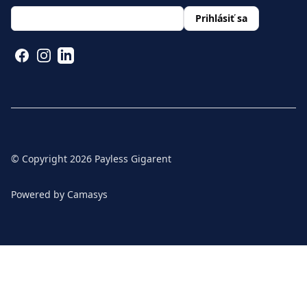
layout.footer.newsletter.fields.email
*
Prihlásiť sa
FACEBOOK
INSTAGRAM
LINKEDIN
© Copyright
2026
Payless Gigarent
Powered by
Camasys