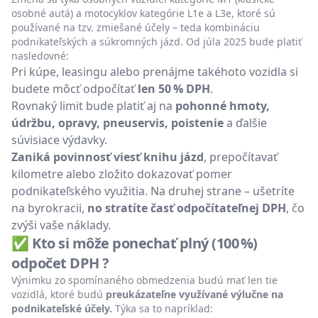
osobné autá) a motocyklov kategórie L1e a L3e, ktoré sú
používané na tzv. zmiešané účely – teda kombináciu
podnikateľských a súkromných jázd. Od júla 2025 bude platiť
nasledovné:
Pri kúpe, leasingu alebo prenájme takéhoto vozidla si
budete môcť odpočítať
len 50 % DPH
.
Rovnaký limit bude platiť aj na
pohonné hmoty,
údržbu, opravy, pneuservis, poistenie
a ďalšie
súvisiace výdavky.
Zaniká povinnosť viesť knihu jázd
, prepočítavať
kilometre alebo zložito dokazovať pomer
podnikateľského využitia. Na druhej strane – ušetríte
na byrokracii,
no stratíte časť odpočítateľnej DPH
, čo
zvýši vaše náklady.
✅ Kto si môže ponechať plný (100 %)
odpočet DPH ?
Výnimku zo spomínaného obmedzenia budú mať len tie
vozidlá, ktoré budú
preukázateľne využívané výlučne na
podnikateľské účely.
Týka sa to napríklad: