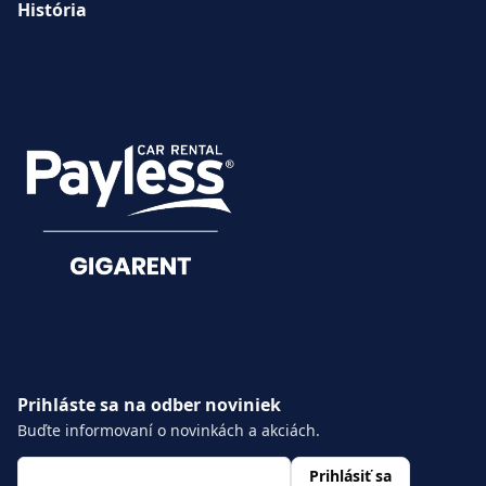
História
ZÁKAZNÍCKE
SLUŽBY
Hlásenie škôd
Dokumenty
Prihláste sa na odber noviniek
Buďte informovaní o novinkách a akciách.
layout.footer.newsletter.fields.email
*
Prihlásiť sa