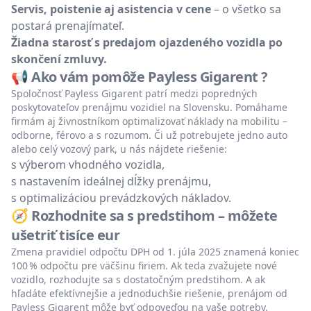
Servis, poistenie aj asistencia v cene
– o všetko sa
postará prenajímateľ.
Žiadna starosť s predajom ojazdeného vozidla po
skončení zmluvy.
📢 Ako vám pomôže Payless Gigarent ?
Spoločnosť Payless Gigarent patrí medzi popredných
poskytovateľov prenájmu vozidiel na Slovensku. Pomáhame
firmám aj živnostníkom optimalizovať náklady na mobilitu –
odborne, férovo a s rozumom. Či už potrebujete jedno auto
alebo celý vozový park, u nás nájdete riešenie:
s výberom vhodného vozidla,
s nastavením ideálnej dĺžky prenájmu,
s optimalizáciou prevádzkových nákladov.
🧭 Rozhodnite sa s predstihom – môžete
ušetriť tisíce eur
Zmena pravidiel odpočtu DPH od 1. júla 2025 znamená koniec
100 % odpočtu pre väčšinu firiem. Ak teda zvažujete nové
vozidlo, rozhodujte sa s dostatočným predstihom. A ak
hľadáte efektívnejšie a jednoduchšie riešenie, prenájom od
Payless Gigarent môže byť odpoveďou na vaše potreby.