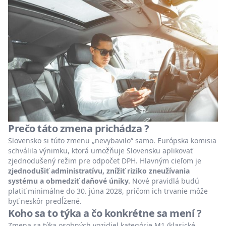
Prečo táto zmena prichádza ?
Slovensko si túto zmenu „nevybavilo“ samo. Európska komisia
schválila výnimku, ktorá umožňuje Slovensku aplikovať
zjednodušený režim pre odpočet DPH. Hlavným cieľom je
zjednodušiť administratívu, znížiť riziko zneužívania
systému a obmedziť daňové úniky.
Nové pravidlá budú
platiť minimálne do 30. júna 2028, pričom ich trvanie môže
byť neskôr predĺžené.
Koho sa to týka a čo konkrétne sa mení ?
Zmena sa týka osobných vozidiel kategórie M1 (klasické