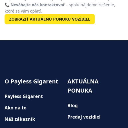
📞
Neváhajte nás kontaktovať
– spolu nájdeme riešenie,
ktoré sa vám oplatí.
ZOBRAZIŤ AKTUÁLNU PONUKU VOZIDIEL
O Payless Gigarent
AKTUÁLNA
PONUKA
Payless Gigarent
Blog
Ako na to
Predaj vozidiel
Náš zákazník