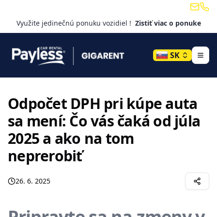
Email
Tele
Využite jedinečnú ponuku vozidiel !
Zistiť viac o ponuke
SK
Odpočet DPH pri kúpe auta
sa mení: Čo vás čaká od júla
2025 a ako na tom
neprerobiť
26. 6. 2025
Pripravte sa na zmeny v