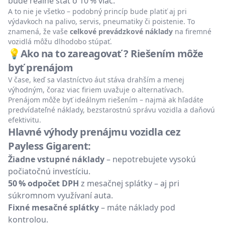
bude reálne stáť o 10 % viac.
A to nie je všetko – podobný princíp bude platiť aj pri
výdavkoch na palivo, servis, pneumatiky či poistenie. To
znamená, že vaše
celkové prevádzkové náklady
na firemné
vozidlá môžu dlhodobo stúpať.
💡Ako na to zareagovať ? Riešením môže
byť prenájom
V čase, keď sa vlastníctvo áut stáva drahším a menej
výhodným, čoraz viac firiem uvažuje o alternatívach.
Prenájom môže byť ideálnym riešením – najmä ak hľadáte
predvídateľné náklady, bezstarostnú správu vozidla a daňovú
efektivitu.
Hlavné výhody prenájmu vozidla cez
Payless Gigarent:
Žiadne vstupné náklady
– nepotrebujete vysokú
počiatočnú investíciu.
50 % odpočet DPH
z mesačnej splátky – aj pri
súkromnom využívaní auta.
Fixné mesačné splátky
– máte náklady pod
kontrolou.