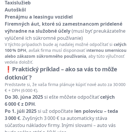
Taxislužieb
Autoškôl
Prenájmu a leasingu vozidiel
Firemných áut, ktoré sú zamestnancom pridelené
výhradne na služobné účely
(musí byť preukázateľne
vylúčené ich súkromné používanie)
V týchto prípadoch bude aj naďalej možné odpočítať si
celých
100 % DPH
, avšak firma musí disponovať i
nternou smernicou
alebo zákazom súkromného používania
, aby túto výlučnosť
vedela doložiť.
❗Praktický príklad – ako sa vás to môže
dotknúť ?
Predstavte si, že vaša firma plánuje kúpiť nové auto za 30 000
€ + DPH (6 000 €).
Do 30. júna 2025
si ešte môžete odpočítať
celých
6 000 € z DPH
.
Po 1. júli 2025
si už odpočítate
len polovicu – teda
3 000 €
. Zvyšných 3 000 € sa automaticky stáva
súčasťou nákladov firmy. Inými slovami – auto vás