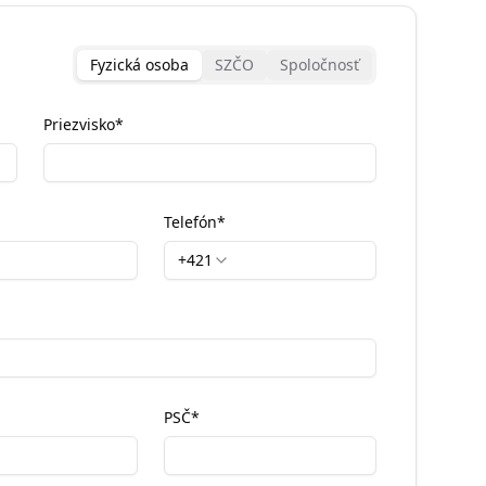
Fyzická osoba
SZČO
Spoločnosť
Priezvisko
*
Telefón
*
+421
PSČ
*