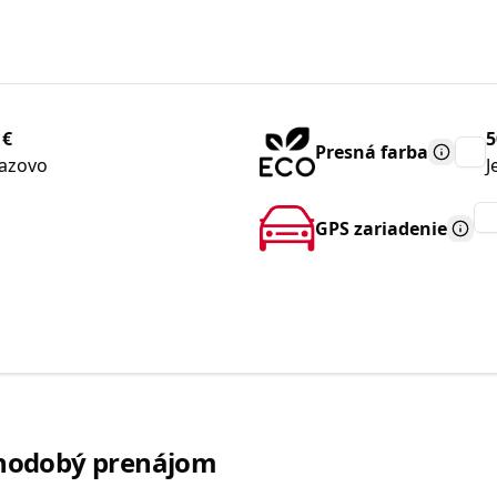
 €
5
Presná farba
azovo
J
GPS zariadenie
dlhodobý prenájom