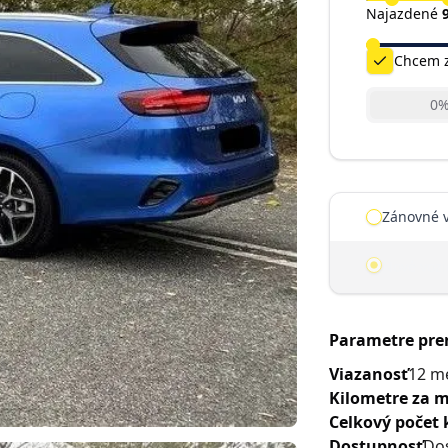
Najazdené
Chcem z
0
dynamicPages.car.
Zánovné v
Nové vozi
Parametre pr
Viazanosť
12 m
Kilometre za m
Celkový počet 
Dostupnosť
Do