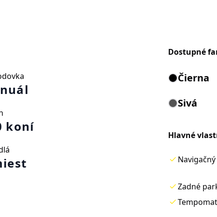
Dostupné fa
odovka
Čierna
nuál
Sivá
n
0 koní
Hlavné vlast
dlá
Navigačný
miest
Zadné par
Tempoma