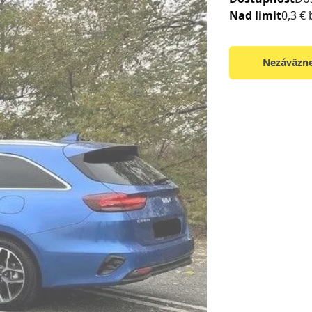
Nad limit
0,3 €
Nezáväzne