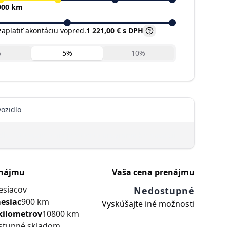
900 km
aplatiť akontáciu vopred.
1 221,00 €
s DPH
%
5
%
10
%
details.plan.label
ozidlo
dlo
Toto vozidlo nie je v tomto programe k dispozícii
enájmu
Vaša cena prenájmu
esiacov
Nedostupné
esiac
900 km
Vyskúšajte iné možnosti
kilometrov
10800 km
stupné skladom