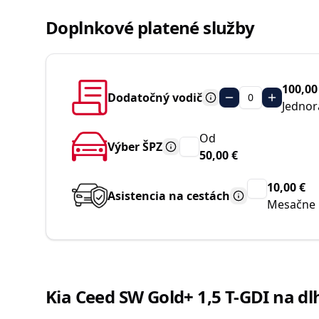
Doplnkové platené služby
100,00
Dodatočný vodič
0
Jednor
Od
Výber ŠPZ
50,00 €
10,00 €
Asistencia na cestách
Mesačne
Kia Ceed SW Gold+ 1,5 T-GDI na 