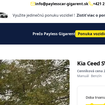
info@paylesscar-gigarent.sk
+421 2
Email
Telephon
Využite jedinečnú ponuku vozidiel !
Zistiť viac o p
Prečo Payless Gigarent
Ponuka vozidi
Kia Ceed S
Cenníková cena 
Manuál
Benzín
Doba trvani