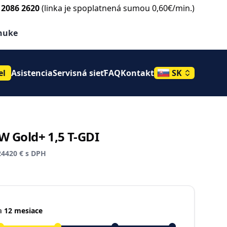
 2086 2620
(linka je spoplatnená sumou 0,60€/min.)
e
onuke
el
Asistencia
Servisná sieť
FAQ
Kontakt
SK
W Gold+ 1,5 T-GDI
24420 € s DPH
a
12 mesiace