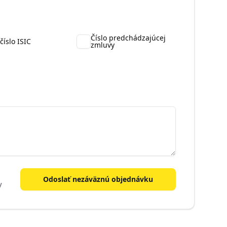
Číslo predchádzajúcej
číslo ISIC
zmluvy
Odoslať nezáväznú objednávku
y