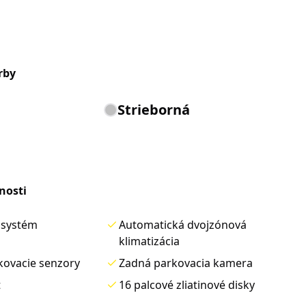
rby
Strieborná
nosti
 systém
Automatická dvojzónová
klimatizácia
kovacie senzory
Zadná parkovacia kamera
t
16 palcové zliatinové disky