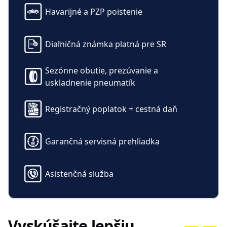
Havarijné a PZP poistenie
Komfort
Elektricky nastaviteľné
Vyhrievanie predných a
Diaľničná známka platná pre SR
predné sedadlo vodiča s
zadných sedadiel
pamäťou
Sezónne obutie, prezúvanie a
Trojzónová klimatizácia
KESSY – bezkľúčové
uskladnenie pneumatík
Climatronic
odomykanie a štartovanie
Komfortné otváranie kufra
Ambientné LED osvetlenie
Registračný poplatok + cestná daň
(virtuálny pedál) + Easy
Close
Vnútorné spätné zrkadlo s
Vyhrievané, elektricky
Garančná servisná prehliadka
automatickým
sklopné vonkajšie zrkadlá s
stmavovaním,
pamäťou
Akustické bočné okná
Vnútorné osvetlenie
Asistenčná služba
(Sunset)
priestoru nôh
Bedrová opierka vodiča a
Voľba jazdných režimov
spolujazdca (el.
nastaviteľná)
Vyskúšajte lepšiu