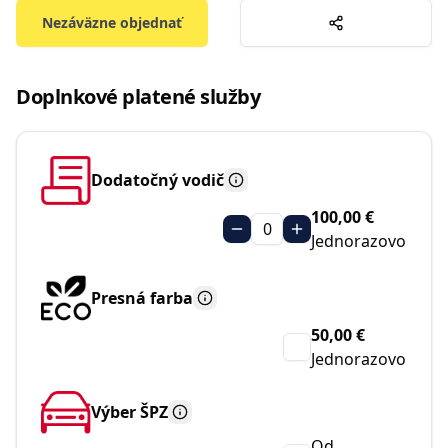
Nezáväzne objednať
Doplnkové platené služby
Dodatočný vodič
100,00 €
0
Jednorazovo
Presná farba
50,00 €
Jednorazovo
Výber ŠPZ
Od