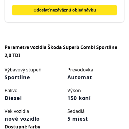
Odoslať nezáväznú objednávku
Parametre vozidla
Škoda Superb Combi Sportline
2,0 TDI
Výbavový stupeň
Prevodovka
Sportline
Automat
Palivo
Výkon
Diesel
150 koní
Vek vozidla
Sedadlá
nové vozidlo
5 miest
Dostupné farby