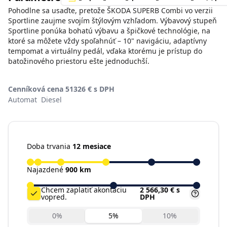
Pohodlne sa usaďte, pretože ŠKODA SUPERB Combi vo verzii
Sportline zaujme svojím štýlovým vzhľadom. Výbavový stupeň
Sportline ponúka bohatú výbavu a špičkové technológie, na
ktoré sa môžete vždy spoľahnúť – 10" navigáciu, adaptívny
tempomat a virtuálny pedál, vďaka ktorému je prístup do
batožinového priestoru ešte jednoduchší.
Cenníková cena 51326 € s DPH
Automat
Diesel
Doba trvania
12 mesiace
Najazdené
900 km
Chcem zaplatiť akontáciu
2 566,30 €
s
vopred.
DPH
0
%
5
%
10
%