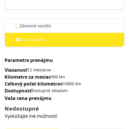
dynamicPages.car.details.plan.label
Zánovné vozidlo
Nové vozidlo
Parametre prenájmu
Viazanosť
12 mesiacov
Kilometre za mesiac
900 km
Celkový počet kilometrov
10800 km
Dostupnosť
Dostupné skladom
Vaša cena prenájmu
Nedostupné
Vyskúšajte iné možnosti