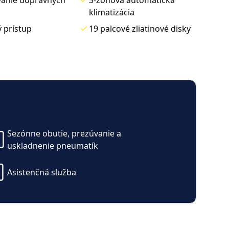
klimatizácia
 prístup
19 palcové zliatinové disky
á klimatizácia
KESSY – bezkľúčové
nic
odomykanie a štartovanie
é bočné okná
Vyhrievané, elektricky
Sezónne obutie, prezúvanie a
sklopné vonkajšie zrkadlá
uskladnenie pneumatík
s pamäťou
zdných režimov
Asistenčná služba