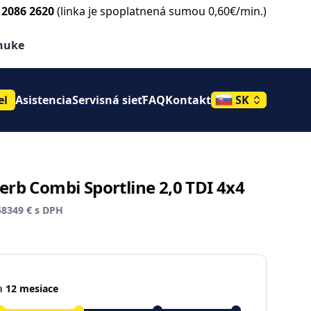
 2086 2620
(linka je spoplatnená sumou 0,60€/min.)
e
onuke
el
Asistencia
Servisná sieť
FAQ
Kontakt
SK
rb Combi Sportline 2,0 TDI 4x4
58349 € s DPH
a
12 mesiace