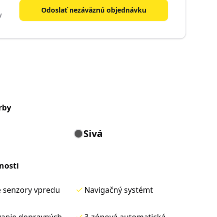
Odoslať nezáväznú objednávku
y
rby
Sivá
nosti
e senzory vpredu
Navigačný systémt
anie dopravných
3-zónová automatická