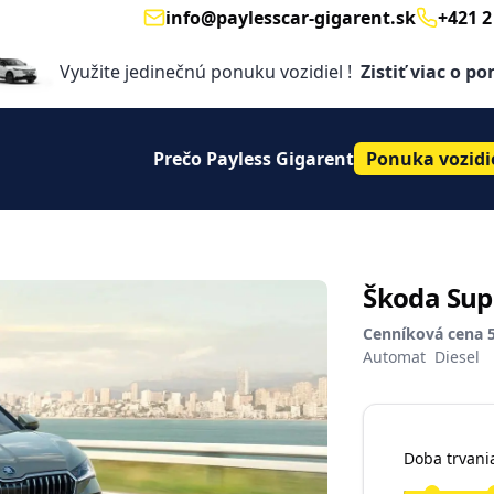
info@paylesscar-gigarent.sk
+421 2
Email
Telephon
Využite jedinečnú ponuku vozidiel !
Zistiť viac o p
Prečo Payless Gigarent
Ponuka vozidi
Škoda Supe
Cenníková cena 
Automat
Diesel
Doba trvani