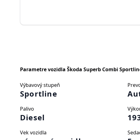
Parametre vozidla
Škoda Superb Combi Sportline
Výbavový stupeň
Prev
Sportline
Au
Palivo
Výko
Diesel
19
Vek vozidla
Seda