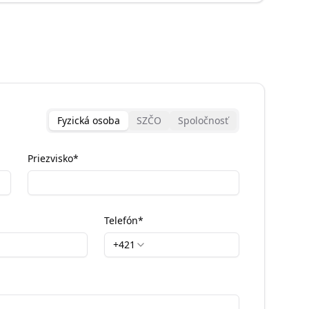
Fyzická osoba
SZČO
Spoločnosť
Priezvisko
*
Telefón
*
+421