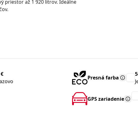
priestor až 1 920 litrov. Ideálne
čov.
 €
5
Presná farba
azovo
J
GPS zariadenie