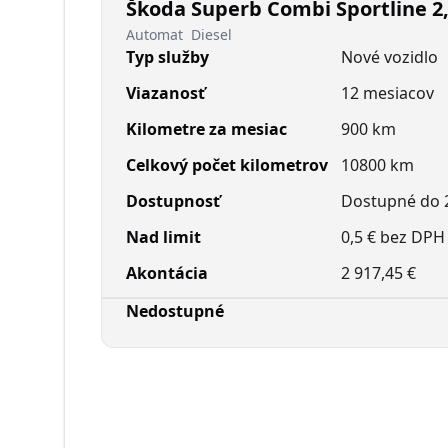
Škoda Superb Combi Sportline 2,
Automat
Diesel
Typ služby
Nové vozidlo
Viazanosť
12 mesiacov
Kilometre za mesiac
900 km
Celkový počet kilometrov
10800 km
Dostupnosť
Dostupné do 
Nad limit
0,5 € bez DPH
Akontácia
2 917,45 €
Nedostupné