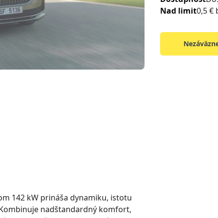
Nad limit
0,5 €
Nezáväzne
om 142 kW prináša dynamiku, istotu
. Kombinuje nadštandardný komfort,