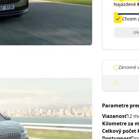
Najazdené
Chcem z
0
dynamicPages.car.
Zánovné v
Nové vozi
Parametre pr
Viazanosť
12 m
Kilometre za m
Celkový počet 
Dostupnosť
Do