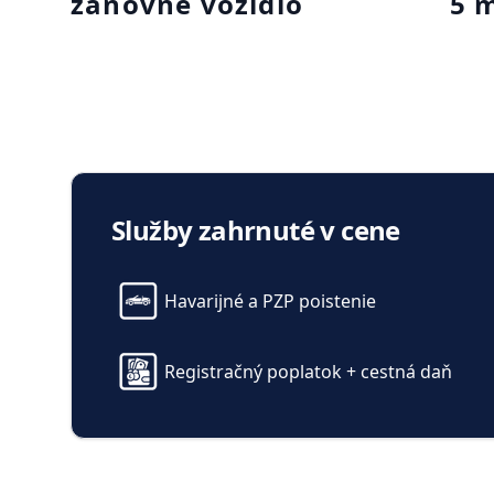
zánovné vozidlo
5 
Elektricky nasta
predné sedadlo 
Služby zahrnuté v cene
pamäťou
Komfort
Komfortné otvá
Havarijné a PZP poistenie
(virtuálny pedál
Close
Elektricky nasta
Registračný poplatok + cestná daň
bedrová opierk