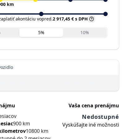
900 km
aplatiť akontáciu vopred.
2 917,45 €
s DPH
%
5
%
10
%
details.plan.label
ozidlo
dlo
Toto vozidlo nie je v tomto programe k dispozícii
enájmu
Vaša cena prenájmu
esiacov
Nedostupné
esiac
900 km
Vyskúšajte iné možnosti
kilometrov
10800 km
stupné do 2 mesiacov