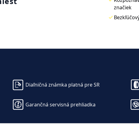
miest
značiek
Bezkľúčový
viteľné
Vyhrievanie predných a
Trojzónov
vodiča s
zadných sedadiel
Climatro
ranie kufra
Ambientné LED osvetlenie
Akustick
Diaľničná známka platná pre SR
) + Easy
(Sunset)
viteľná
Audiosystém CANTON
Voľba ja
Garančná servisná prehliadka
a