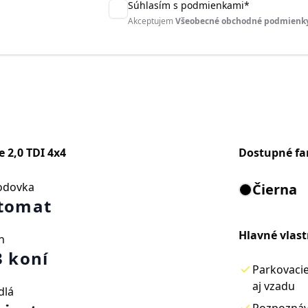
Súhlasím s podmienkami
*
Akceptujem
Všeobecné obchodné podmienk
 2,0 TDI 4x4
Dostupné fa
odovka
Čierna
tomat
Hlavné vlast
n
3 koní
Parkovaci
aj vzadu
dlá
Rozpoznáv