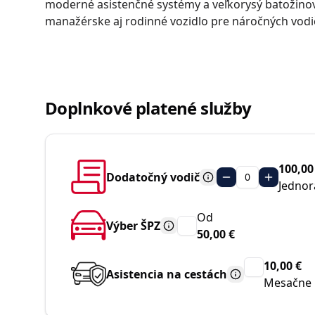
moderné asistenčné systémy a veľkorysý batožinový 
manažérske aj rodinné vozidlo pre náročných vodi
Doplnkové platené služby
100,00
Dodatočný vodič
0
Jednor
Od
Výber ŠPZ
50,00 €
10,00 €
Asistencia na cestách
Mesačne